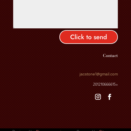
Click to send
Contact
jacstone1
@gmail.com
+201210666615