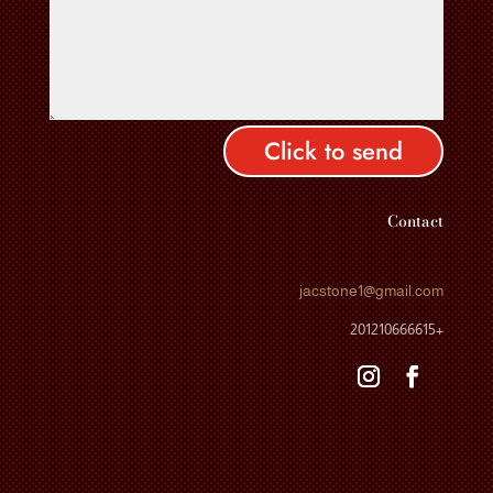
Click to send
Contact
jacstone1
@gmail.com
+201210666615