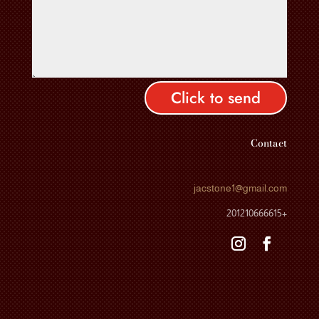
Click to send
Contact
jacstone1
@gmail.com
+201210666615